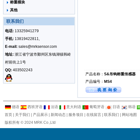
称重模块
其他
联系我们
电话:
13325941279
手机:
13819422811,
E-mail:
sales@mrksensor.com
地址:
浙江省宁波市鄞州区东钱湖镇韩岭
村前街上1号
QQ:
403502243
产品名称：
S&吊钩称重传感器
产品编号：
MS4
德语
西班牙语
法语
意大利语
葡萄牙语
日语
韩语
首页
|
关于我们
|
产品展示
|
新闻动态
|
服务项目
|
在线留言
|
联系我们
|
网站地图
版权所有 © 2024 MRK Co.,Ltd