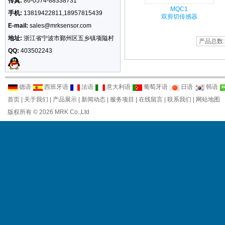
传真:
86-0574-88338731
MQC1
手机:
13819422811,18957815439
双剪切传感器
E-mail:
sales@mrksensor.com
地址:
浙江省宁波市鄞州区五乡镇项隘村
产品总数
QQ:
403502243
德语
西班牙语
法语
意大利语
葡萄牙语
日语
韩语
首页
|
关于我们
|
产品展示
|
新闻动态
|
服务项目
|
在线留言
|
联系我们
|
网站地图
版权所有 © 2026 MRK Co.,Ltd