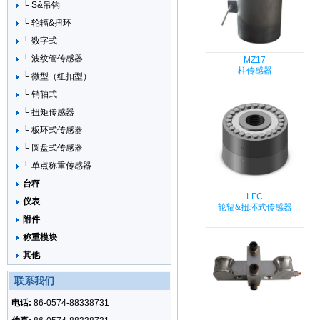
└ S&吊钩
└ 轮辐&扭环
└ 数字式
└ 波纹管传感器
MZ17
柱传感器
└ 微型（纽扣型）
└ 销轴式
└ 扭矩传感器
└ 板环式传感器
└ 圆盘式传感器
└ 单点称重传感器
台秤
LFC
仪表
轮辐&扭环式传感器
附件
称重模块
其他
联系我们
电话:
86-0574-88338731