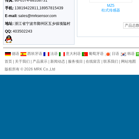
传真:
86-0574-88338731
MZ5
手机:
13819422811,18957815439
柱式传感器
E-mail:
sales@mrksensor.com
地址:
浙江省宁波市鄞州区五乡镇项隘村
产品总数
QQ:
403502243
德语
西班牙语
法语
意大利语
葡萄牙语
日语
韩语
首页
|
关于我们
|
产品展示
|
新闻动态
|
服务项目
|
在线留言
|
联系我们
|
网站地图
版权所有 © 2026 MRK Co.,Ltd