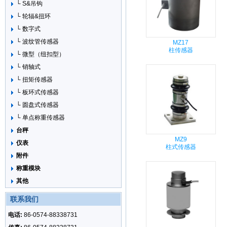
└ S&吊钩
└ 轮辐&扭环
└ 数字式
└ 波纹管传感器
MZ17
柱传感器
└ 微型（纽扣型）
└ 销轴式
└ 扭矩传感器
└ 板环式传感器
└ 圆盘式传感器
└ 单点称重传感器
台秤
MZ9
仪表
柱式传感器
附件
称重模块
其他
联系我们
电话:
86-0574-88338731