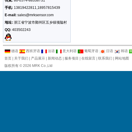
传真:
86-0574-88338731
手机:
13819422811,18957815439
E-mail:
sales@mrksensor.com
地址:
浙江省宁波市鄞州区五乡镇项隘村
QQ:
403502243
德语
西班牙语
法语
意大利语
葡萄牙语
日语
韩语
首页
|
关于我们
|
产品展示
|
新闻动态
|
服务项目
|
在线留言
|
联系我们
|
网站地图
版权所有 © 2026 MRK Co.,Ltd