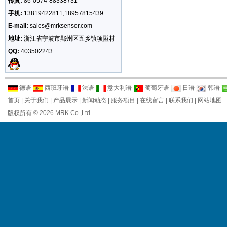
传真:
86-0574-88338731
手机:
13819422811,18957815439
E-mail:
sales@mrksensor.com
地址:
浙江省宁波市鄞州区五乡镇项隘村
QQ:
403502243
德语
西班牙语
法语
意大利语
葡萄牙语
日语
韩语
首页
|
关于我们
|
产品展示
|
新闻动态
|
服务项目
|
在线留言
|
联系我们
|
网站地图
版权所有 © 2026 MRK Co.,Ltd