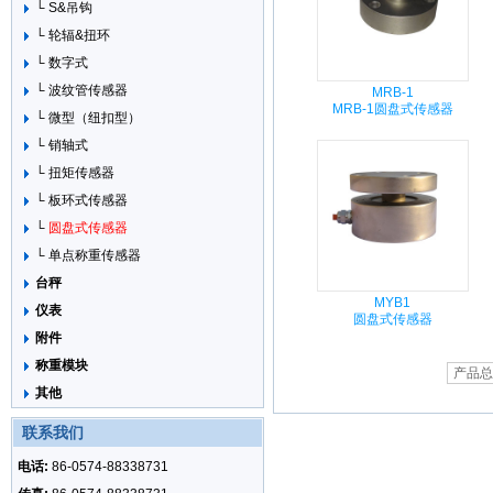
└ S&吊钩
└ 轮辐&扭环
└ 数字式
└ 波纹管传感器
MRB-1
MRB-1圆盘式传感器
└ 微型（纽扣型）
└ 销轴式
└ 扭矩传感器
└ 板环式传感器
└
圆盘式传感器
└ 单点称重传感器
台秤
MYB1
仪表
圆盘式传感器
附件
称重模块
产品总
其他
联系我们
电话:
86-0574-88338731